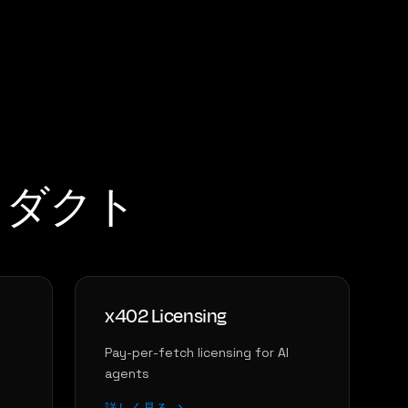
ロダクト
x402 Licensing
Pay-per-fetch licensing for AI
agents