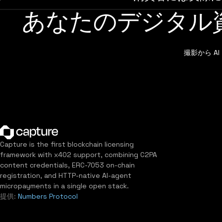
あなたのデジタル
撮影から 
Capture is the first blockchain licensing
framework with x402 support, combining C2PA
content credentials, ERC-7053 on-chain
registration, and HTTP-native AI-agent
micropayments in a single open stack.
提供:
Numbers Protocol