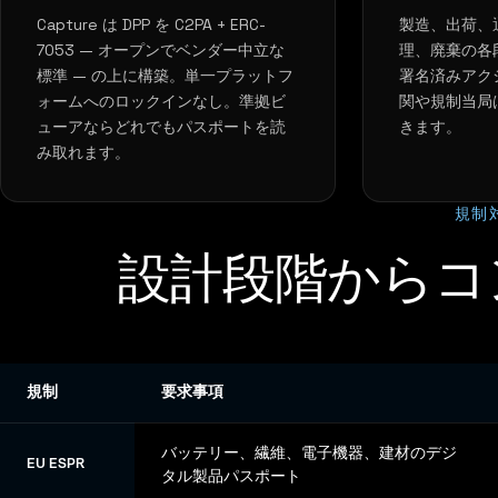
Capture は DPP を C2PA + ERC-
製造、出荷、
7053 — オープンでベンダー中立な
理、廃棄の各
標準 — の上に構築。単一プラットフ
署名済みアク
ォームへのロックインなし。準拠ビ
関や規制当局は
ューアならどれでもパスポートを読
きます。
み取れます。
規制
設計段階からコ
規制
要求事項
バッテリー、繊維、電子機器、建材のデジ
EU ESPR
タル製品パスポート