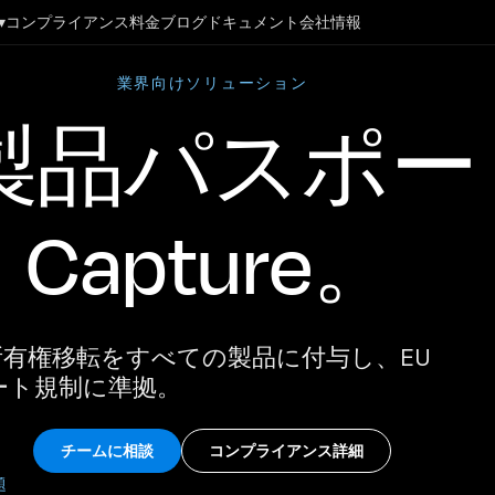
▾
コンプライアンス
料金
ブログ
ドキュメント
会社情報
業界向けソリューション
製品パスポー
Capture。
有権移転をすべての製品に付与し、EU
ート規制に準拠。
チームに相談
コンプライアンス詳細
題