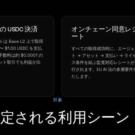
 USDC 決済
オンチェーン同意レ
ート
トは Base L2 上で取得
〜 $1.00 USDC を支払
すべての取得成功時に、エージェ
料は約 $0.0001 の
ト → アセット → 支払い → ライ
ント取引でも利益が出
ス条件を結ぶ監査対応レシートが
行されます。EU AI 法の多層要件
たします。
対象
想定される利用シーン