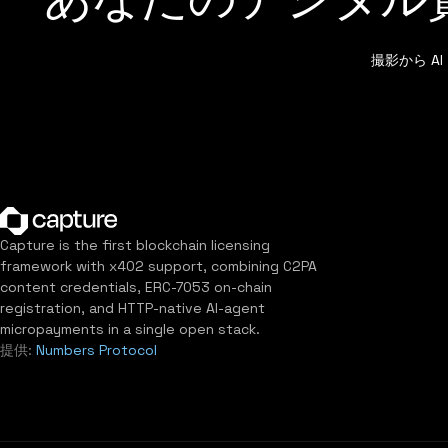
撮影から 
Capture is the first blockchain licensing
framework with x402 support, combining C2PA
content credentials, ERC-7053 on-chain
registration, and HTTP-native AI-agent
micropayments in a single open stack.
提供:
Numbers Protocol