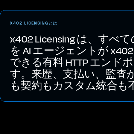
X402 LICENSINGとは
x402 Licensing は、すべ
を AI エージェントが x
できる有料 HTTP エン
す。来歴、支払い、監査が 1 
も契約もカスタム統合も