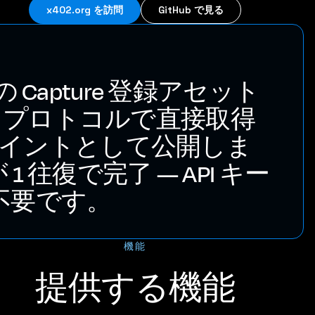
x402.org を訪問
GitHub で見る
ての Capture 登録アセット
402 プロトコルで直接取得
ドポイントとして公開しま
往復で完了 — API キー
不要です。
機能
提供する機能