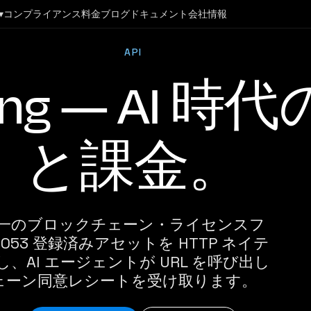
▾
コンプライアンス
料金
ブログ
ドキュメント
会社情報
API
nsing — AI
と課金。
初かつ唯一のブロックチェーン・ライセンスフ
053 登録済みアセットを HTTP ネイテ
AI エージェントが URL を呼び出し
ェーン同意レシートを受け取ります。