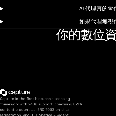
AI 代理真的
如果代理無視
你的數位
Capture is the first blockchain licensing
framework with x402 support, combining C2PA
content credentials, ERC-7053 on-chain
registration, and HTTP-native AI-agent