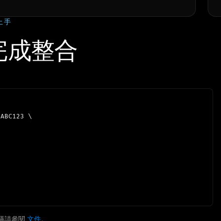
上手
完成整合
ABC123 \

整協議請參閱
文件
。