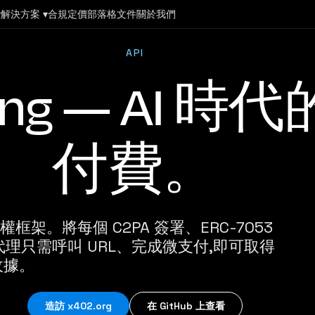
▾
解決方案 ▾
合規
定價
部落格
文件
關於我們
API
nsing — AI
付費。
權框架。將每個 C2PA 簽署、ERC-7053
 代理只需呼叫 URL、完成微支付,即可取得
收據。
造訪 x402.org
在 GitHub 上查看