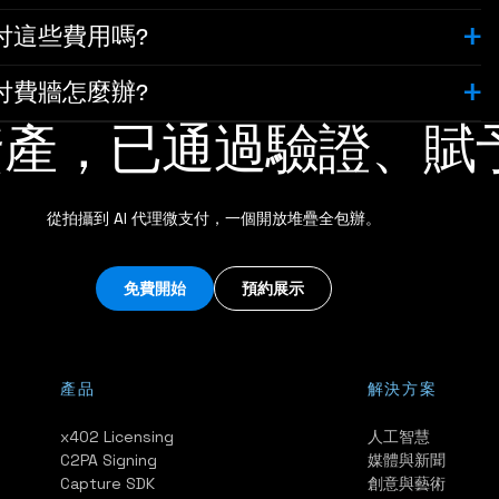
會付這些費用嗎?
付費牆怎麼辦?
資產，已通過驗證、賦
從拍攝到 AI 代理微支付，一個開放堆疊全包辦。
免費開始
預約展示
產品
解決方案
x402 Licensing
人工智慧
C2PA Signing
媒體與新聞
Capture SDK
創意與藝術