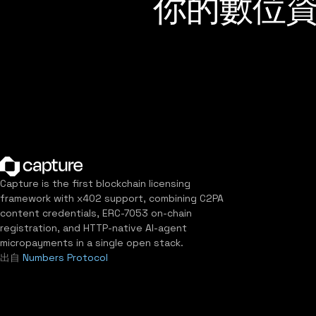
你的數位
Capture is the first blockchain licensing
framework with x402 support, combining C2PA
content credentials, ERC-7053 on-chain
registration, and HTTP-native AI-agent
micropayments in a single open stack.
出自
Numbers Protocol