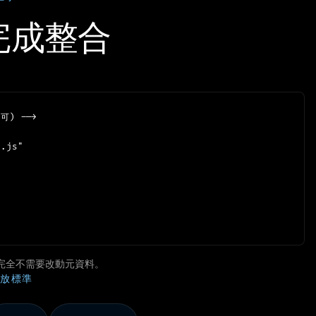
完成整合
) -->

.js"

的檔案完全不需要改動元資料。
放標準