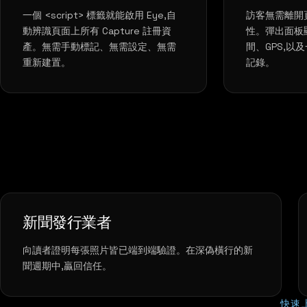
一個 <script> 標籤就能啟用 Eye,自
訪客無需離開
動辨識頁面上所有 Capture 註冊資
性。彈出面板顯
產。無需手動標記、無需設定、無需
間、GPS,以
重新建置。
記錄。
新聞發行業者
向讀者證明每張照片皆已端到端驗證。在深偽橫行的新
聞週期中,贏回信任。
快速