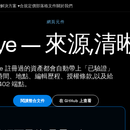
▾
解決方案 ▾
合規
定價
部落格
文件
關於我們
網頁元件
e Eye — 來源
pture 註冊過的資產都會自動帶上「已驗證」
、時間、地點、編輯歷程、授權條款,以及給
402 端點。
閱讀整合文件
在 GitHub 上查看