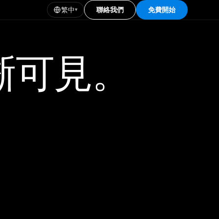
繁中
聯絡我們
免費開始
▾
,清晰可見。