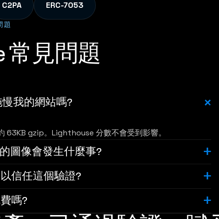
C2PA
ERC-7053
問題
Eye 常見問題
e 會拖慢我的網站嗎?
B gzip。Lighthouse 分數不會受到影響。
 註冊的圖像會發生什麼事?
以信任這個驗證?
費嗎?