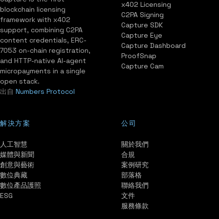
x402 Licensing
blockchain licensing
C2PA Signing
framework with x402
Capture SDK
support, combining C2PA
Capture Eye
content credentials, ERC-
Capture Dashboard
7053 on-chain registration,
ProofSnap
and HTTP-native AI-agent
Capture Cam
micropayments in a single
open stack.
出自
Numbers Protocol
解決方案
公司
人工智慧
關於我們
媒體與新聞
合規
創意與藝術
案例研究
數位典藏
部落格
數位產品護照
聯絡我們
ESG
文件
服務條款