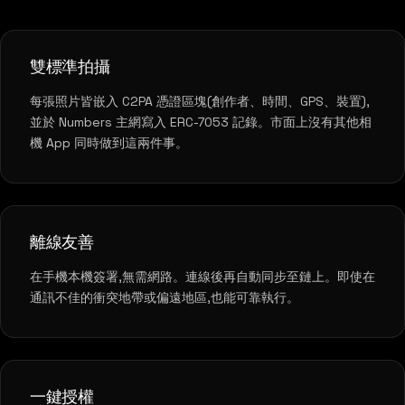
雙標準拍攝
每張照片皆嵌入 C2PA 憑證區塊(創作者、時間、GPS、裝置),
並於 Numbers 主網寫入 ERC-7053 記錄。市面上沒有其他相
機 App 同時做到這兩件事。
離線友善
在手機本機簽署,無需網路。連線後再自動同步至鏈上。即使在
通訊不佳的衝突地帶或偏遠地區,也能可靠執行。
一鍵授權