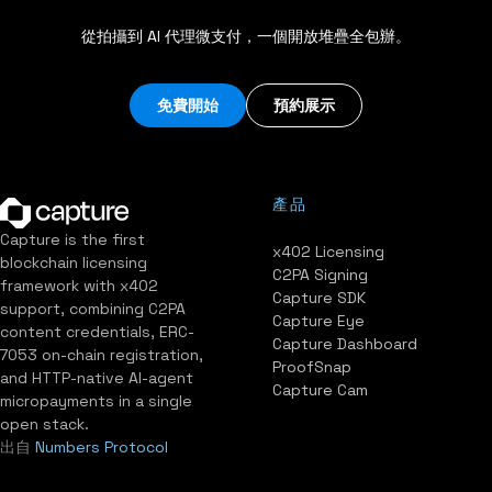
從拍攝到 AI 代理微支付，一個開放堆疊全包辦。
免費開始
預約展示
產品
Capture is the first
x402 Licensing
blockchain licensing
C2PA Signing
framework with x402
Capture SDK
support, combining C2PA
Capture Eye
content credentials, ERC-
Capture Dashboard
7053 on-chain registration,
ProofSnap
and HTTP-native AI-agent
Capture Cam
micropayments in a single
open stack.
出自
Numbers Protocol