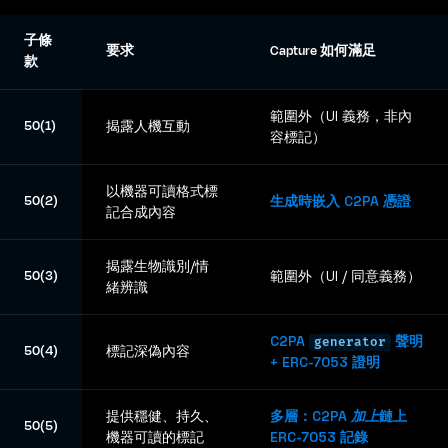
子條
要求
Capture 如何滿足
款
範圍外（UI 義務，非內
50(1)
揭露人機互動
容標記）
以機器可讀格式標
50(2)
生成時嵌入 C2PA 憑證
記合成內容
揭露生物識別/情
50(3)
範圍外（UI / 同意義務）
緒辨識
C2PA
聲明
generator
50(4)
標記深偽內容
+ ERC-7053 證明
提供穩健、持久、
多層：C2PA
加上
鏈上
50(5)
機器可讀的標記
ERC-7053 記錄