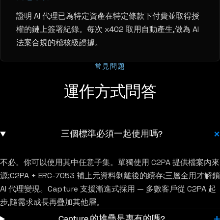
證明 AI 代理已為特定資產在特定條款下付費並取得授
權的鏈上簽署紀錄。每次 x402 取用自動產生,做為 AI
法案合規的稽核級證據。
常見問題
運作方式問答
三個標準必須一起使用嗎?
不必。你可以使用其中任意子集。單獨使用 C2PA 提供檔案內來
源;C2PA + ERC-7053 補上元資料剝離後的續存;三層全用才解鎖
AI 代理變現。Capture 支援漸進式採用 — 多數客戶從 C2PA 起
步,隨需求成長再疊加其他層。
Capture 的堆疊是專有的嗎?