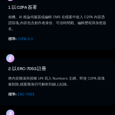
1. 以 C2PA 簽署
相機、AI 推論伺服器或編輯 CMS 在檔案中嵌入 C2PA 內容憑
證區塊,內容包含創作者身份、可信時間戳、編輯歷程與加密簽
名。
標準:
C2PA 2.0
2. 以 ERC-7053 註冊
將內容雜湊與授權 URI 寫入 Numbers 主網。即使 C2PA 區塊
被剝除,檔案雜湊仍可解析到鏈上紀錄。
標準:
ERC-7053