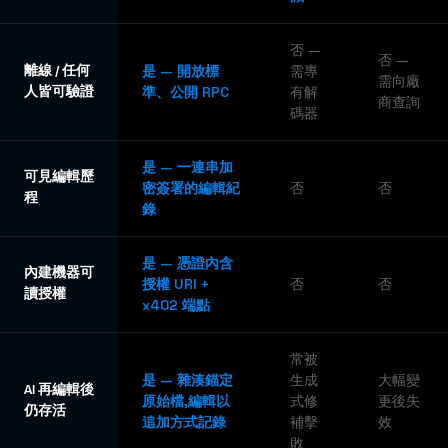
否 —
否 —
離線 / 任何
是 — 開放標
需專
需向廠
人皆可驗證
準、公開 RPC
有解
商查詢
碼器
是 — 一連串加
可見編輯歷
密簽署的編輯紀
否
否
程
錄
是 — 憑證內含
內建機器可
授權 URI +
否
否
讀授權
x402 端點
常被
是 — 雜湊錨定
生成
大幅變
AI 再編輯後
原始檔,編輯以
式修
更後失
仍存活
追加方式記錄
補擊
效
敗