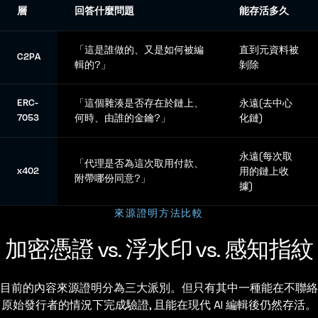
層
回答什麼問題
能存活多久
「這是誰做的、又是如何被編
直到元資料被
C2PA
輯的?」
剝除
ERC-
「這個雜湊是否存在於鏈上、
永遠(去中心
7053
何時、由誰的金鑰?」
化鏈)
永遠(每次取
「代理是否為這次取用付款、
x402
用的鏈上收
附帶哪份同意?」
據)
來源證明方法比較
加密憑證 vs. 浮水印 vs. 感知指紋
目前的內容來源證明分為三大派別。但只有其中一種能在不聯絡
原始發行者的情況下完成驗證, 且能在現代 AI 編輯後仍然存活。