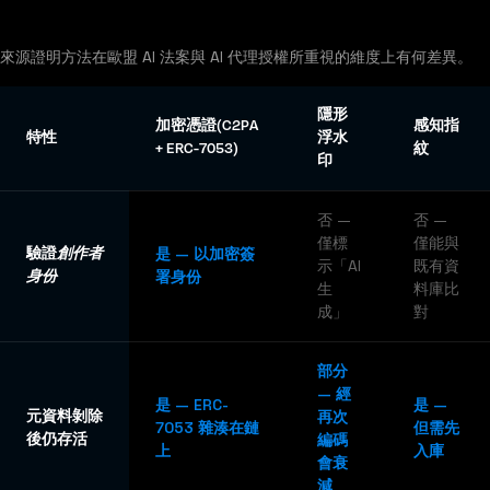
來源證明方法在歐盟 AI 法案與 AI 代理授權所重視的維度上有何差異。
隱形
加密憑證(C2PA
感知指
特性
浮水
+ ERC-7053)
紋
印
否 —
否 —
僅標
僅能與
驗證
創作者
是 — 以加密簽
示「AI
既有資
身份
署身份
生
料庫比
成」
對
部分
— 經
是 — ERC-
是 —
元資料剝除
再次
7053 雜湊在鏈
但需先
後仍存活
編碼
上
入庫
會衰
減