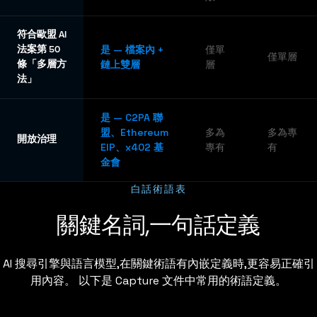
符合歐盟 AI
法案第 50
是 — 檔案內 +
僅單
僅單層
條「多層方
鏈上雙層
層
法」
是 — C2PA 聯
盟、Ethereum
多為
多為專
開放治理
EIP、x402 基
專有
有
金會
白話術語表
關鍵名詞,一句話定義
AI 搜尋引擎與語言模型,在關鍵術語有內嵌定義時,更容易正確引
用內容。 以下是 Capture 文件中常用的術語定義。